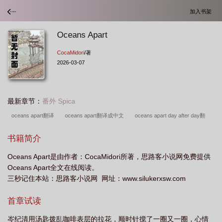
加入书架
Oceans Apart
CocaMidori
/著
2026-03-07
最新章节：
番外 Spica
oceans apart翻译
oceans apart翻译成中文
oceans apart day after day翻
译
oceans apart day after day歌词
oceans apart什么意思
oceans apart
书籍简介
day after day怎么读
oceans apart day after day歌曲翻译
oceans apart day
Oceans Apart是由作者：CocaMidori所著，思路客小说网免费提供
after day
oceans apart怎么读
oceans apart怎么读
Oceans Apart全文在线阅读。
的
oceansapartdayafterday歌曲
oceans apart
oceans apart day after day
三秒记住本站：思路客小说网 网址：www.silukerxsw.com
歌曲
Oceans apart day after day
oceansapart品牌官网
day after day
首章试读
岑纪清用汤匙拨乱咖啡表层的拉花，顺时针搅了一圈又一圈，心情