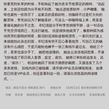
快要荒到长草的时候，手机响起了她为音乐节抢票定的闹钟。 “说起
来，之前还怕因为分手抢不到票。”她点进抢票软件，小声嘟囔。 咖
啡也索性一饮而尽了，这家店的蛋糕好吃，但咖啡不过是烂大街的
酸苦味，李凭自以为了解她喜好，可这么一杯咖啡端上来，简直是
要催化她的分手之意。 岑纪清提分手时李凭倒很平静，这一句话似
乎凭空浮现而已，无法打破他。 但是很快他就哭了，像那种因为感
动而哭红眼睛的明星，眼泪的流淌轨迹都很漂亮，一束闪光灯递上
来就能拍出杂志封面，岑纪清有些不忍心看着他哭，可自己又的确
没有什么感想，于是只能给他摊平一张三角纸巾递过去。 相处三个
月，算算也该分手了。 她想他该懂的。 她这么淡淡地回想着，手速
飞快地选了双日双人套票，提交，成功。 她将订单给程迩发去，说
道，“成功！”。 程迩给她回了张前方拥挤的截图，又接连发了几个
亲亲表情。 后续内容已被隐藏，请升级VIP会员后继续阅读。 如果
您已经是VIP会员，但还是看到这一段，请退出浏览器的阅读模
式。...
破妄（疯批与恶女 强制虐恋 高H）
夜魅女侠
【名柯乙女】诸伏家的猫咪日常
怡糖
窃光者
随波逐流之美母俏姐
姝色入骨
红宝石的残章
穿成恶毒女配
于是攻略了所有人
重生15岁之哥哥放过我！
芯光织天翼，硅园筱梦心——芯片精
灵大战！
新婚燕尔
理性沦陷
交易
热宴
骗局（勾引，出轨）
自愿臣服